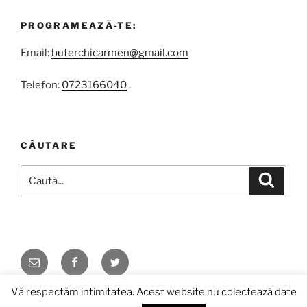
PROGRAMEAZĂ-TE:
Email:
buterchicarmen@gmail.com
Telefon:
0723166040
.
CĂUTARE
Caută
Căutar
după:
Email
Facebook
Twitter
Vă respectăm intimitatea. Acest website nu colectează date
Propulsat cu mândrie de WordPress