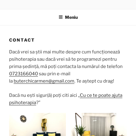
Sari
CABINET INDIVIDUAL DE
la
PSIHOTERAPIE CARMEN
Meniu
conținut
BUȚERCHI
CONTACT
Dacă vrei sa știi mai multe despre cum funcționează
psihoterapia sau dacă vrei să te programezi pentru
prima ședință, mă poți contacta la numărul de telefon
0723166040
sau prin e-mail
la
buterchicarmen@gmail.com
. Te aștept cu drag!
Dacă nu ești sigur(ă) poți citi aici „
Cu ce te poate ajuta
psihoterapia
?”